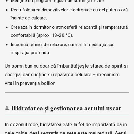
Menține un program regulat de somn și trezire.
Redu folosirea dispozitivelor electronice cu cel puțin o oră
înainte de culcare.
Creează în dormitor o atmosferă relaxantă și temperatură
confortabilă (aprox. 18-20 °C).
Încearcă tehnici de relaxare, cum ar fi meditația sau
respirația profundă.
Un somn bun nu doar că îmbunătățește starea de spirit și
energia, dar susține și repararea celulară – mecanism
vital în prevenția bolilor.
4. Hidratarea și gestionarea aerului uscat
În sezonul rece, hidratarea este la fel de importantă ca în
cele calde, deși senzația de sete este mai redusă. Aerul