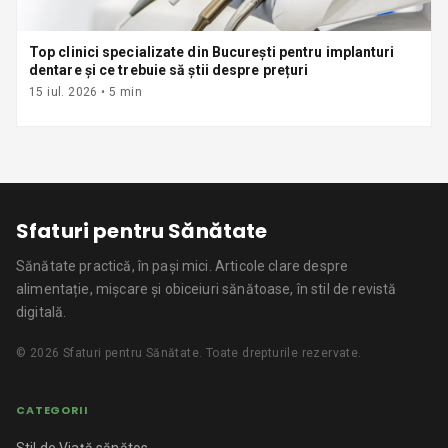
Top clinici specializate din București pentru implanturi
dentare și ce trebuie să știi despre prețuri
15 iul. 2026
•
5
min
Sfaturi pentru Sănătate
Sănătate practică, în pași mici.
Articole clare despre
alimentație, mișcare și obiceiuri sănătoase, în stil de revistă
digitală.
©
2026
Sfaturi pentru Sănătate
. Toate drepturile rezervate.
CATEGORII
Stil de Viață sănătos