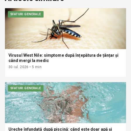
SFATURI GENERALE
Virusul West Nile: simptome după înțepătura de țânțar și
când mergi la medic
30 iul. 2026
•
5
min
SFATURI GENERALE
Ureche înfundată după piscină: când este doar apă și