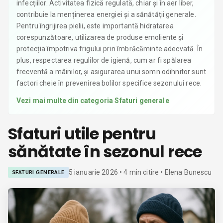
infecțiilor. Activitatea fizică regulată, chiar și în aer liber,
contribuie la menținerea energiei și a sănătății generale.
Pentru îngrijirea pielii, este importantă hidratarea
corespunzătoare, utilizarea de produse emoliente și
protecția împotriva frigului prin îmbrăcăminte adecvată. În
plus, respectarea regulilor de igienă, cum ar fi spălarea
frecventă a mâinilor, și asigurarea unui somn odihnitor sunt
factori cheie în prevenirea bolilor specifice sezonului rece.
Vezi mai multe din categoria
Sfaturi generale
Sfaturi utile pentru
sănătate în sezonul rece
5 ianuarie 2026
•
4
min citire
• Elena Bunescu
SFATURI GENERALE