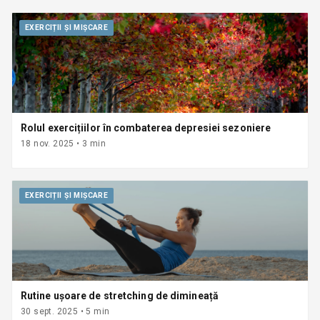
EXERCIȚII ȘI MIȘCARE
Rolul exercițiilor în combaterea depresiei sezoniere
18 nov. 2025
•
3
min
EXERCIȚII ȘI MIȘCARE
Rutine ușoare de stretching de dimineață
30 sept. 2025
•
5
min