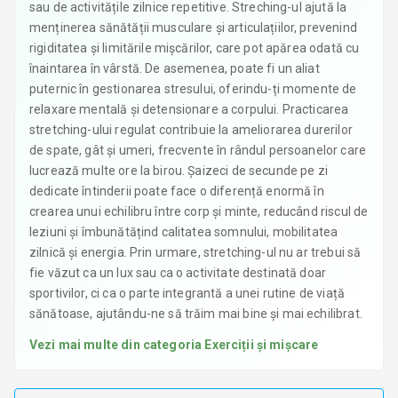
sau de activitățile zilnice repetitive. Streching-ul ajută la
menținerea sănătății musculare și articulațiilor, prevenind
rigiditatea și limitările mișcărilor, care pot apărea odată cu
înaintarea în vârstă. De asemenea, poate fi un aliat
puternic în gestionarea stresului, oferindu-ți momente de
relaxare mentală și detensionare a corpului. Practicarea
stretching-ului regulat contribuie la ameliorarea durerilor
de spate, gât și umeri, frecvente în rândul persoanelor care
lucrează multe ore la birou. Șaizeci de secunde pe zi
dedicate întinderii poate face o diferență enormă în
crearea unui echilibru între corp și minte, reducând riscul de
leziuni și îmbunătățind calitatea somnului, mobilitatea
zilnică și energia. Prin urmare, stretching-ul nu ar trebui să
fie văzut ca un lux sau ca o activitate destinată doar
sportivilor, ci ca o parte integrantă a unei rutine de viață
sănătoase, ajutându-ne să trăim mai bine și mai echilibrat.
Vezi mai multe din categoria
Exerciții și mișcare