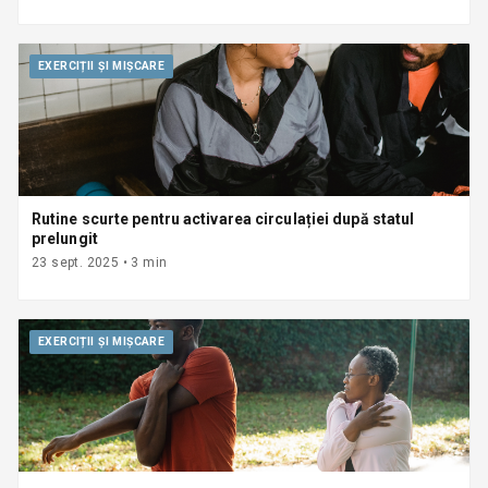
EXERCIȚII ȘI MIȘCARE
Rutine scurte pentru activarea circulației după statul
prelungit
23 sept. 2025
•
3
min
EXERCIȚII ȘI MIȘCARE