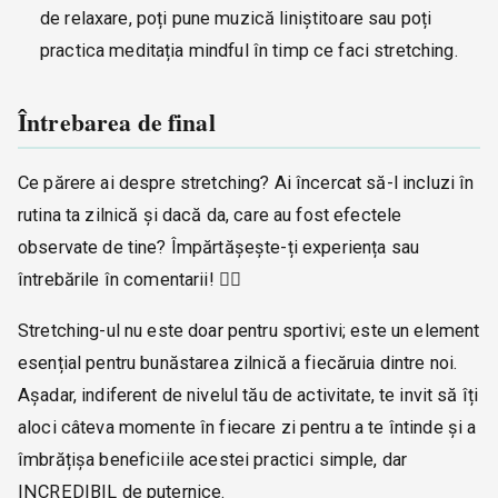
de relaxare, poți pune muzică liniștitoare sau poți
practica meditația mindful în timp ce faci stretching.
Întrebarea de final
Ce părere ai despre stretching? Ai încercat să-l incluzi în
rutina ta zilnică și dacă da, care au fost efectele
observate de tine? Împărtășește-ți experiența sau
întrebările în comentarii! 🧘‍♂️
Stretching-ul nu este doar pentru sportivi; este un element
esențial pentru bunăstarea zilnică a fiecăruia dintre noi.
Așadar, indiferent de nivelul tău de activitate, te invit să îți
aloci câteva momente în fiecare zi pentru a te întinde și a
îmbrățișa beneficiile acestei practici simple, dar
INCREDIBIL de puternice.