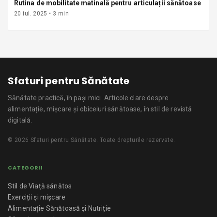
Rutina de mobilitate matinală pentru articulații sănătoase
20 iul. 2025
•
3
min
Sfaturi pentru Sănătate
Sănătate practică, în pași mici.
Articole clare despre
alimentație, mișcare și obiceiuri sănătoase, în stil de revistă
digitală.
©
2026
Sfaturi pentru Sănătate
. Toate drepturile rezervate.
CATEGORII
Stil de Viață sănătos
Exerciții și mișcare
Alimentație Sănătoasă și Nutriție