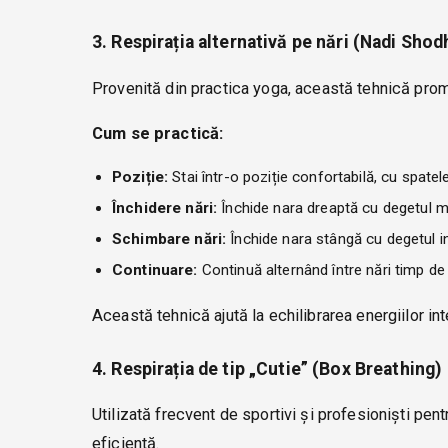
3. Respirația alternativă pe nări (Nadi Shod
Provenită din practica yoga, această tehnică promov
Cum se practică:
Poziție:
Stai într-o poziție confortabilă, cu spatel
Închidere nări:
Închide nara dreaptă cu degetul ma
Schimbare nări:
Închide nara stângă cu degetul in
Continuare:
Continuă alternând între nări timp de
Această tehnică ajută la echilibrarea energiilor i
4. Respirația de tip „Cutie” (Box Breathing)
Utilizată frecvent de sportivi și profesioniști pen
eficientă.