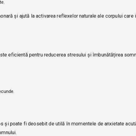
te.
ă și ajută la activarea reflexelor naturale ale corpului care 
te eficientă pentru reducerea stresului și îmbunătățirea somn
secunde.
os și poate fi deosebit de utilă în momentele de anxietate acut
omnului.