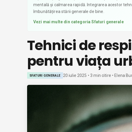
mentală și calmarea rapidă. Integrarea acestor tehnici
îmbunătățirea stării generale de bine.
Vezi mai multe din categoria
Sfaturi generale
Tehnici de resp
pentru viața u
20 iulie 2025
•
3
min citire
• Elena Bu
SFATURI GENERALE