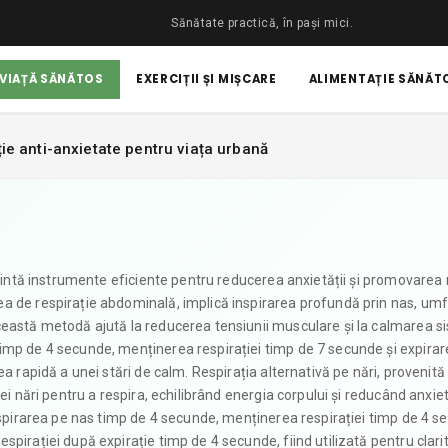
Sănătate practică, în pași mici.
 VIAȚĂ SĂNĂTOS
EXERCIȚII ȘI MIȘCARE
ALIMENTAȚIE SĂNĂTO
ție anti-anxietate pentru viața urbană
ezintă instrumente eficiente pentru reducerea anxietății și promovarea r
a de respirație abdominală, implică inspirarea profundă prin nas, um
ceastă metodă ajută la reducerea tensiunii musculare și la calmarea s
imp de 4 secunde, menținerea respirației timp de 7 secunde și expirar
a rapidă a unei stări de calm. Respirația alternativă pe nări, provenită
ei nări pentru a respira, echilibrând energia corpului și reducând anxie
inspirarea pe nas timp de 4 secunde, menținerea respirației timp de 4 s
pirației după expirație timp de 4 secunde, fiind utilizată pentru clari