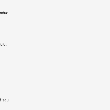
induc
ului.
ă sau