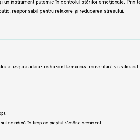
i un instrument puternic în controlul stărilor emoționale. Prin t
tic, responsabil pentru relaxare și reducerea stresului.
ntru a respira adânc, reducând tensiunea musculară și calmând
pt.
ul se ridică, în timp ce pieptul rămâne nemișcat.