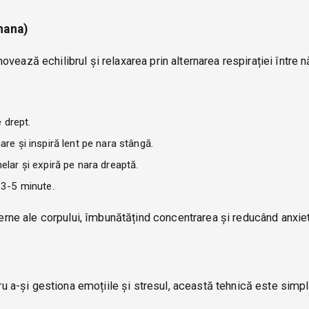
hana)
ează echilibrul și relaxarea prin alternarea respirației între nă
e drept.
re și inspiră lent pe nara stângă.
elar și expiră pe nara dreaptă.
 3-5 minute.
nterne ale corpului, îmbunătățind concentrarea și reducând anxie
tru a-și gestiona emoțiile și stresul, această tehnică este simpl