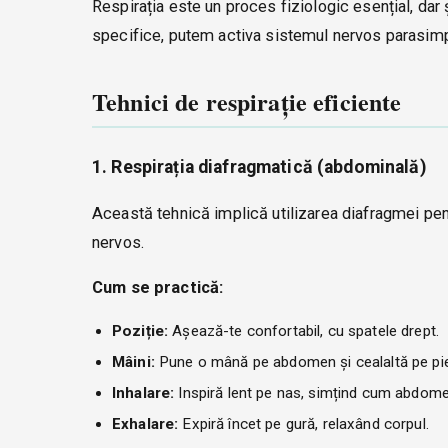
Respirația este un proces fiziologic esențial, dar ș
specifice, putem activa sistemul nervos parasimpa
Tehnici de respirație eficiente
1. Respirația diafragmatică (abdominală)
Această tehnică implică utilizarea diafragmei pe
nervos.
Cum se practică:
Poziție:
Așează-te confortabil, cu spatele drept.
Mâini:
Pune o mână pe abdomen și cealaltă pe pie
Inhalare:
Inspiră lent pe nas, simțind cum abdomen
Exhalare:
Expiră încet pe gură, relaxând corpul.