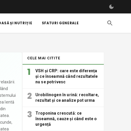
ASĂ ȘI NUTRIȚIE
SFATURI GENERALE
CELE MAI CITITE
1
VSH și CRP: care este diferența
și ce înseamnă când rezultatele
elaxării.
nu se potrivesc
flând
2
Urobilinogen în urină: recoltare,
istemului
rezultat și ce analize pot urma
ea lentă
 din
3
Troponina crescută: ce
tatea.
înseamnă, cauze și când este o
ecunde,
urgență
tatea