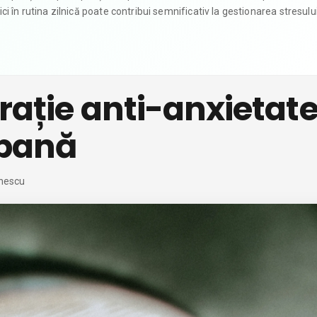
 în rutina zilnică poate contribui semnificativ la gestionarea stresului
irație anti-anxietat
rbană
nescu