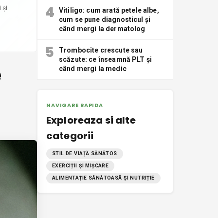
4
 și
Vitiligo: cum arată petele albe,
cum se pune diagnosticul și
când mergi la dermatolog
5
Trombocite crescute sau
scăzute: ce înseamnă PLT și
e
când mergi la medic
NAVIGARE RAPIDA
Exploreaza si alte
categorii
STIL DE VIAȚĂ SĂNĂTOS
EXERCIȚII ȘI MIȘCARE
ALIMENTAȚIE SĂNĂTOASĂ ȘI NUTRIȚIE