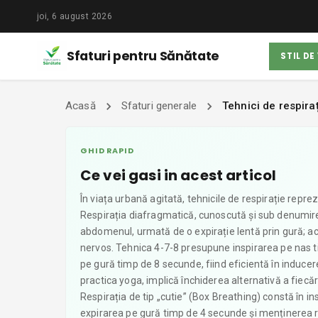
joi, 6 august 2026
Sfaturi pentru Sănătate
STIL DE
Acasă
Sfaturi generale
Tehnici de respira
GHID RAPID
Ce vei gasi in acest articol
În viața urbană agitată, tehnicile de respirație repr
Respirația diafragmatică, cunoscută și sub denumire
abdomenul, urmată de o expirație lentă prin gură; a
nervos. Tehnica 4-7-8 presupune inspirarea pe nas t
pe gură timp de 8 secunde, fiind eficientă în inducere
practica yoga, implică închiderea alternativă a fiecăr
Respirația de tip „cutie” (Box Breathing) constă în 
expirarea pe gură timp de 4 secunde și menținerea res