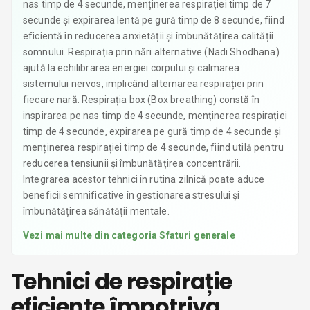
nas timp de 4 secunde, menținerea respirației timp de 7
secunde și expirarea lentă pe gură timp de 8 secunde, fiind
eficientă în reducerea anxietății și îmbunătățirea calității
somnului. Respirația prin nări alternative (Nadi Shodhana)
ajută la echilibrarea energiei corpului și calmarea
sistemului nervos, implicând alternarea respirației prin
fiecare nară. Respirația box (Box breathing) constă în
inspirarea pe nas timp de 4 secunde, menținerea respirației
timp de 4 secunde, expirarea pe gură timp de 4 secunde și
menținerea respirației timp de 4 secunde, fiind utilă pentru
reducerea tensiunii și îmbunătățirea concentrării.
Integrarea acestor tehnici în rutina zilnică poate aduce
beneficii semnificative în gestionarea stresului și
îmbunătățirea sănătății mentale.
Vezi mai multe din categoria
Sfaturi generale
Tehnici de respirație
eficiente împotriva