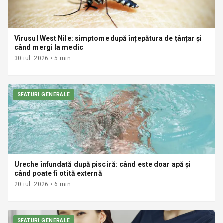
Virusul West Nile: simptome după înțepătura de țânțar și
când mergi la medic
30 iul. 2026
•
5
min
SFATURI GENERALE
Ureche înfundată după piscină: când este doar apă și
când poate fi otită externă
20 iul. 2026
•
6
min
SFATURI GENERALE