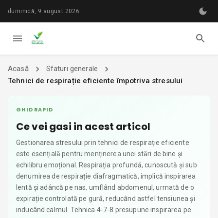
duminică, 9 august 2026
Acasă
Sfaturi generale
Tehnici de respirație eficiente împotriva stresului
GHID RAPID
Ce vei gasi in acest articol
Gestionarea stresului prin tehnici de respirație eficiente
este esențială pentru menținerea unei stări de bine și
echilibru emoțional. Respirația profundă, cunoscută și sub
denumirea de respirație diafragmatică, implică inspirarea
lentă și adâncă pe nas, umflând abdomenul, urmată de o
expirație controlată pe gură, reducând astfel tensiunea și
inducând calmul. Tehnica 4-7-8 presupune inspirarea pe