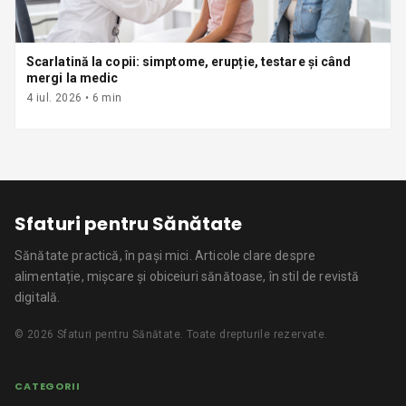
Scarlatină la copii: simptome, erupție, testare și când
mergi la medic
4 iul. 2026
•
6
min
Sfaturi pentru Sănătate
Sănătate practică, în pași mici.
Articole clare despre
alimentație, mișcare și obiceiuri sănătoase, în stil de revistă
digitală.
©
2026
Sfaturi pentru Sănătate
. Toate drepturile rezervate.
CATEGORII