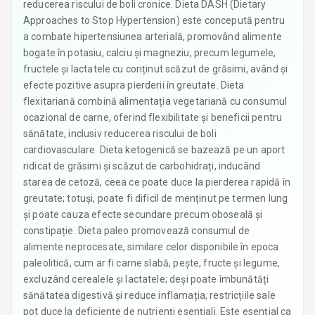
reducerea riscului de boli cronice. Dieta DASH (Dietary
Approaches to Stop Hypertension) este concepută pentru
a combate hipertensiunea arterială, promovând alimente
bogate în potasiu, calciu și magneziu, precum legumele,
fructele și lactatele cu conținut scăzut de grăsimi, având și
efecte pozitive asupra pierderii în greutate. Dieta
flexitariană combină alimentația vegetariană cu consumul
ocazional de carne, oferind flexibilitate și beneficii pentru
sănătate, inclusiv reducerea riscului de boli
cardiovasculare. Dieta ketogenică se bazează pe un aport
ridicat de grăsimi și scăzut de carbohidrați, inducând
starea de cetoză, ceea ce poate duce la pierderea rapidă în
greutate; totuși, poate fi dificil de menținut pe termen lung
și poate cauza efecte secundare precum oboseală și
constipație. Dieta paleo promovează consumul de
alimente neprocesate, similare celor disponibile în epoca
paleolitică, cum ar fi carne slabă, pește, fructe și legume,
excluzând cerealele și lactatele; deși poate îmbunătăți
sănătatea digestivă și reduce inflamația, restricțiile sale
pot duce la deficiențe de nutrienți esențiali. Este esențial ca