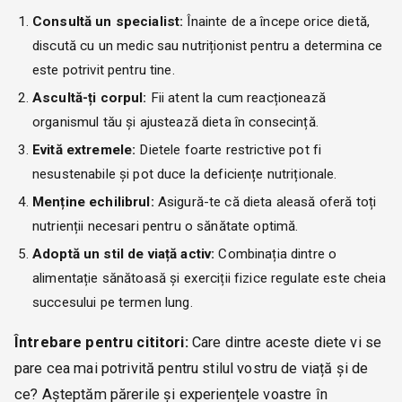
Consultă un specialist:
Înainte de a începe orice dietă,
discută cu un medic sau nutriționist pentru a determina ce
este potrivit pentru tine.
Ascultă-ți corpul:
Fii atent la cum reacționează
organismul tău și ajustează dieta în consecință.
Evită extremele:
Dietele foarte restrictive pot fi
nesustenabile și pot duce la deficiențe nutriționale.
Menține echilibrul:
Asigură-te că dieta aleasă oferă toți
nutrienții necesari pentru o sănătate optimă.
Adoptă un stil de viață activ:
Combinația dintre o
alimentație sănătoasă și exerciții fizice regulate este cheia
succesului pe termen lung.
Întrebare pentru cititori:
Care dintre aceste diete vi se
pare cea mai potrivită pentru stilul vostru de viață și de
ce? Așteptăm părerile și experiențele voastre în