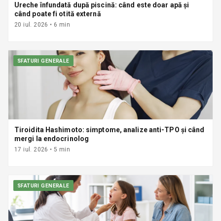
Ureche înfundată după piscină: când este doar apă și
când poate fi otită externă
20 iul. 2026
•
6
min
SFATURI GENERALE
Tiroidita Hashimoto: simptome, analize anti-TPO și când
mergi la endocrinolog
17 iul. 2026
•
5
min
SFATURI GENERALE