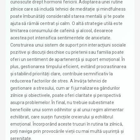
cunoscute drept hormonii fericirii. Adoptarea unei rutine
zilnice care să includă tehnici de meditație și mindfulness
poate îmbunătăți considerabil starea mentală și te poate
ajuta să rămâi centrat și calm. O altă strategie utilă este
limitarea consumului de cafeină și alcool, deoarece
acestea pot intensifica sentimentele de anxietate.
Construirea unui sistem de suport prin interacțiuni sociale
pozitive și discuții deschise cu prietenii sau familia poate
oferi un sentiment de apartenență și suport emoțional. În
plus, gestionarea timpului eficient, evitând procrastinarea
și stabilind priorități clare, contribuie semnificativ la
reducerea factorilor de stres. A învăța tehnici de
gestionare a stresului, cum ar fi jurnalizarea gândurilor
zilnice și obiectivele, poate oferi claritate și perspectivă
asupra problemelor. În final, nu trebuie subestimate
beneficiile unui somn odihnitor și al unui regim alimentar
echilibrat, care susțin funcțiile creierului și echilibrul
emoțional. Încorporând aceste trucuri în rutina ta zilnică,
poți naviga prin provocările vieții cu mai multă ușurință și
serenitate.