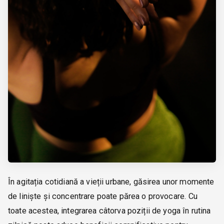
În agitația cotidiană a vieții urbane, găsirea unor momente
de liniște și concentrare poate părea o provocare. Cu
toate acestea, integrarea câtorva poziții de yoga în rutina