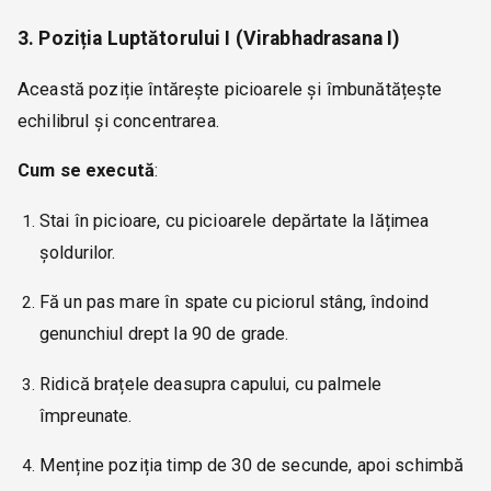
3. Poziția Luptătorului I (Virabhadrasana I)
Această poziție întărește picioarele și îmbunătățește
echilibrul și concentrarea.
Cum se execută
:
Stai în picioare, cu picioarele depărtate la lățimea
șoldurilor.
Fă un pas mare în spate cu piciorul stâng, îndoind
genunchiul drept la 90 de grade.
Ridică brațele deasupra capului, cu palmele
împreunate.
Menține poziția timp de 30 de secunde, apoi schimbă