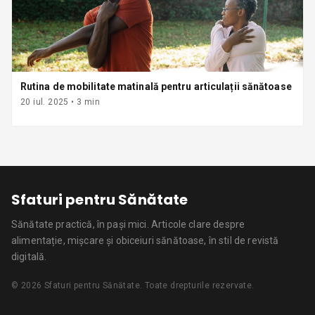
Rutina de mobilitate matinală pentru articulații sănătoase
20 iul. 2025
•
3
min
Sfaturi pentru Sănătate
Sănătate practică, în pași mici.
Articole clare despre
alimentație, mișcare și obiceiuri sănătoase, în stil de revistă
digitală.
©
2026
Sfaturi pentru Sănătate
. Toate drepturile rezervate.