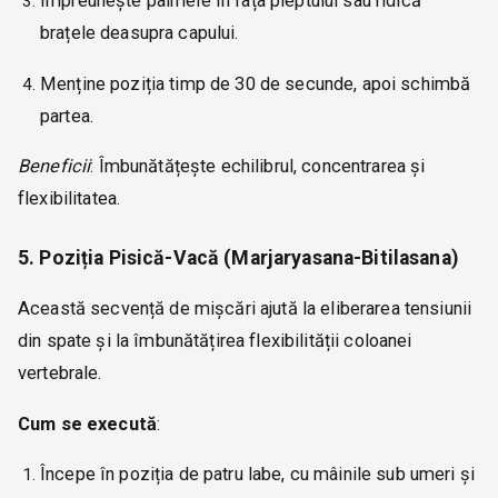
Împreunește palmele în fața pieptului sau ridică
brațele deasupra capului.
Menține poziția timp de 30 de secunde, apoi schimbă
partea.
Beneficii
: Îmbunătățește echilibrul, concentrarea și
flexibilitatea.
5. Poziția Pisică-Vacă (Marjaryasana-Bitilasana)
Această secvență de mișcări ajută la eliberarea tensiunii
din spate și la îmbunătățirea flexibilității coloanei
vertebrale.
Cum se execută
:
Începe în poziția de patru labe, cu mâinile sub umeri și