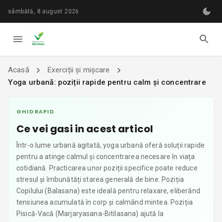
sâmbătă, 8 august 2026
Acasă
Exerciții și mișcare
Yoga urbană: poziții rapide pentru calm și concentrare
GHID RAPID
Ce vei gasi in acest articol
Într-o lume urbană agitată, yoga urbană oferă soluții rapide
pentru a atinge calmul și concentrarea necesare în viața
cotidiană. Practicarea unor poziții specifice poate reduce
stresul și îmbunătăți starea generală de bine. Poziția
Copilului (Balasana) este ideală pentru relaxare, eliberând
tensiunea acumulată în corp și calmând mintea. Poziția
Pisică-Vacă (Marjaryasana-Bitilasana) ajută la