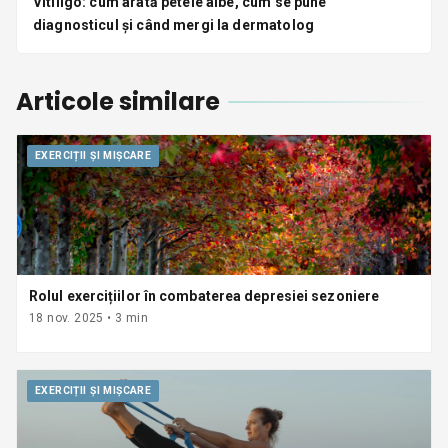
Vitiligo: cum arată petele albe, cum se pune
diagnosticul și când mergi la dermatolog
Articole similare
EXERCIȚII ȘI MIȘCARE
Rolul exercițiilor în combaterea depresiei sezoniere
18 nov. 2025
•
3
min
EXERCIȚII ȘI MIȘCARE