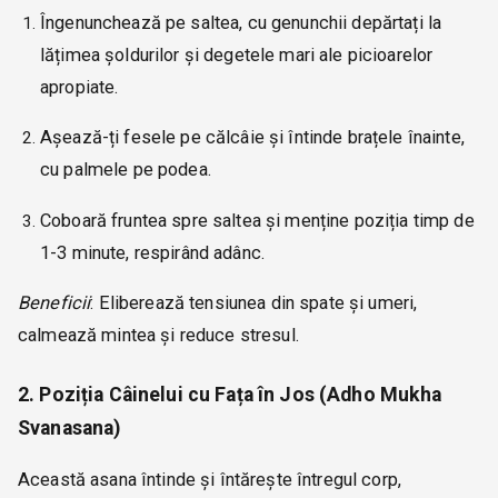
Îngenunchează pe saltea, cu genunchii depărtați la
lățimea șoldurilor și degetele mari ale picioarelor
apropiate.
Așează-ți fesele pe călcâie și întinde brațele înainte,
cu palmele pe podea.
Coboară fruntea spre saltea și menține poziția timp de
1-3 minute, respirând adânc.
Beneficii
: Eliberează tensiunea din spate și umeri,
calmează mintea și reduce stresul.
2. Poziția Câinelui cu Fața în Jos (Adho Mukha
Svanasana)
Această asana întinde și întărește întregul corp,