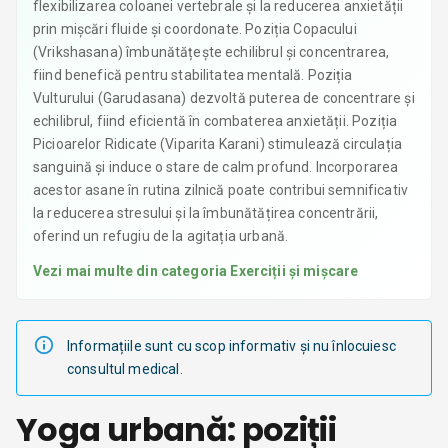
flexibilizarea coloanei vertebrale și la reducerea anxietății
prin mișcări fluide și coordonate. Poziția Copacului
(Vrikshasana) îmbunătățește echilibrul și concentrarea,
fiind benefică pentru stabilitatea mentală. Poziția
Vulturului (Garudasana) dezvoltă puterea de concentrare și
echilibrul, fiind eficientă în combaterea anxietății. Poziția
Picioarelor Ridicate (Viparita Karani) stimulează circulația
sanguină și induce o stare de calm profund. Incorporarea
acestor asane în rutina zilnică poate contribui semnificativ
la reducerea stresului și la îmbunătățirea concentrării,
oferind un refugiu de la agitația urbană.
Vezi mai multe din categoria
Exerciții și mișcare
Informațiile sunt cu scop informativ și nu înlocuiesc
consultul medical.
Yoga urbană: poziții